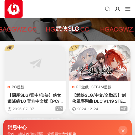
武俠SLG
VIP
VIP
PC遊戲
PC遊戲
·
STEAM遊戲
【國産SLG/官中/仙俠】俠女
【武俠SLG/中文/全動态】劍
逍遙錄1.0 官方中文版【PC/
俠風塵戀曲 DLC V1.19 STEA
3.3G】
M官方中文步兵版【電腦/3.3
VIP
VIP
2026-07-07
2024-12-24
G】
VIP
消息中心
×
您好，請描述你的問題，管理員會盡快回複。