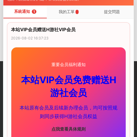
系統通知
我的工單
提交問題
1
PC遊戲
本站VIP会员赠送H游社VIP会员
【武俠肉鴿SLG/中文/動态】
2026-08-02 16:37:23
雙修武林V20241210 官方中
文步兵版[更新]【電腦/2G】
VIP
2024-12-15
重要会员福利通知
本站VIP会员免费赠送H
游社会员
一個優質的資源付費平台 彙集海量遊戲資源和攻略
本站原有会员及后续新办理会员，均可按照规
快速鏈接
服務支持
则同步获得H游社会员权益
PC遊戲
萌新教程
安卓遊戲
下載教程
点我查看具体规则