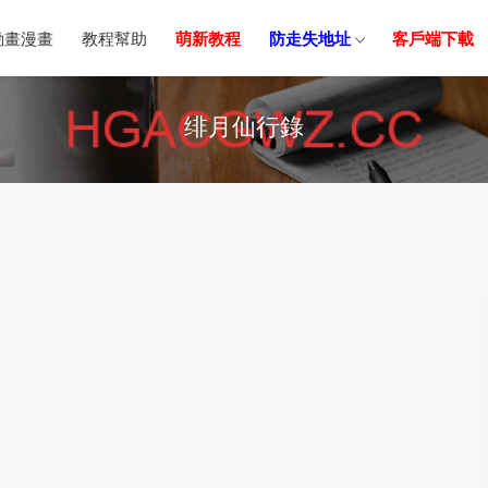
動畫漫畫
教程幫助
萌新教程
防走失地址
客戶端下載
绯月仙行錄