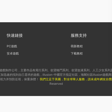
快速鏈接
服務支持
PC遊戲
萌新教程
安卓遊戲
下載教程
八禁3D遊戲制作公司，主要作品有尾行系列、欲望格鬥系列、欲望血液系列、人工少女系
速的找到自己需求的遊戲，illusion-中國官方指定社區，海閣社區illusion
護視力并預防近視，保重身體！
我們立足于美國，對全球華人服務，請未成年網友自覺
Reserved