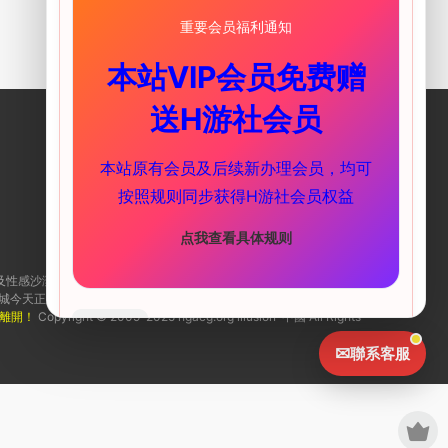
重要会员福利通知
本站VIP会员免费赠
送H游社会员
聯系我們
本站原有会员及后续新办理会员，均可
海閣社區ACG頻道（實時推送更新）
按照规则同步获得H游社会员权益
海閣社區TG群
(歡迎加入)
点我查看具体规则
列及性感沙灘系列等。i社作爲PC界最出名的成人遊戲制作商，很多玩家可
遊戲商城今天正式上線了，一起來看看吧！
離開！
Copyright © 2009-2025 hgacg.org illusion-中國 All Rights
我知道了
✉
聯系客服