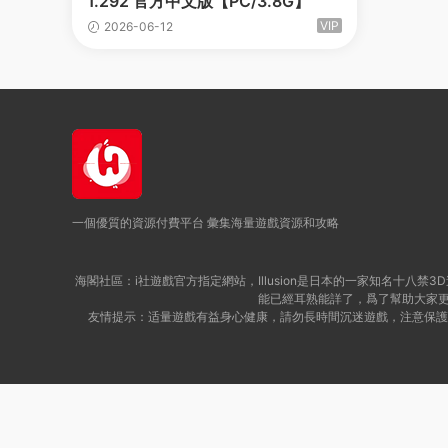
1.292 官方中文版【PC/3.8G】
VIP
2026-06-12
一個優質的資源付費平台 彙集海量遊戲資源和攻略
海閣社區：i社遊戲官方指定網站，Illusion是日本的一家知名十
能已經耳熟能詳了，爲了幫助大家更加迅
友情提示：适量遊戲有益身心健康，請勿長時間沉迷遊戲，注意保