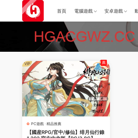
首頁
電腦遊戲
安卓遊戲
薦
VIP
PC遊戲
·
精品推薦
【國産RPG/官中/修仙】绯月仙行錄