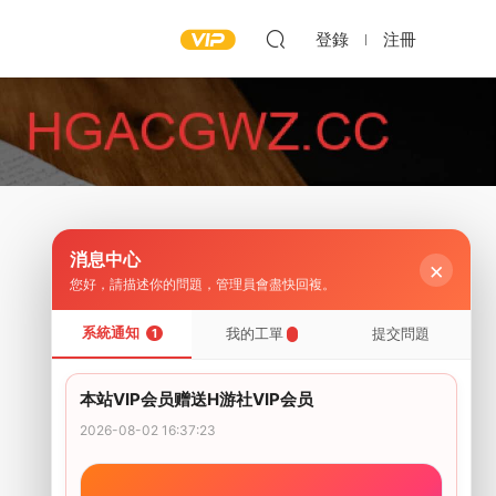
登錄
注冊
消息中心
×
您好，請描述你的問題，管理員會盡快回複。
系統通知
我的工單
提交問題
1
本站VIP会员赠送H游社VIP会员
2026-08-02 16:37:23